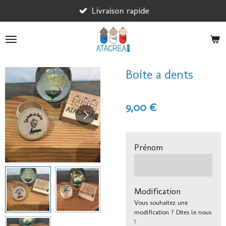
Passer
Livraison rapide
au
contenu
principal
Boite a dents
9,00 €
Prénom
Modification
Vous souhaitez une
modification ? Dites le nous
!