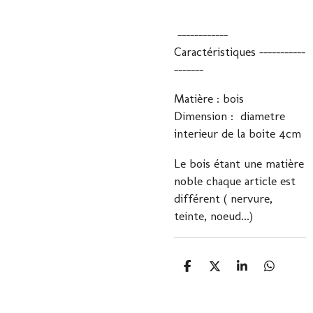
------------
Caractéristiques -----------
-------
Matière : bois
Dimension : diametre
interieur de la boite 4cm
Le bois étant une matière
noble chaque article est
différent ( nervure,
teinte, noeud...)
P
P
P
P
a
a
a
a
r
r
r
r
t
t
t
t