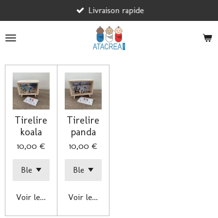
Passer
Livraison rapide
au
contenu
principal
Tirelire
Tirelire
koala
panda
10,00 €
10,00 €
Voir les détails
Voir les détails