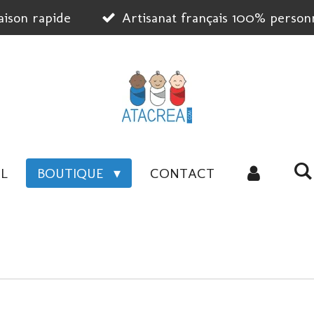
aison rapide
Artisanat français 100% personn
L
BOUTIQUE
CONTACT