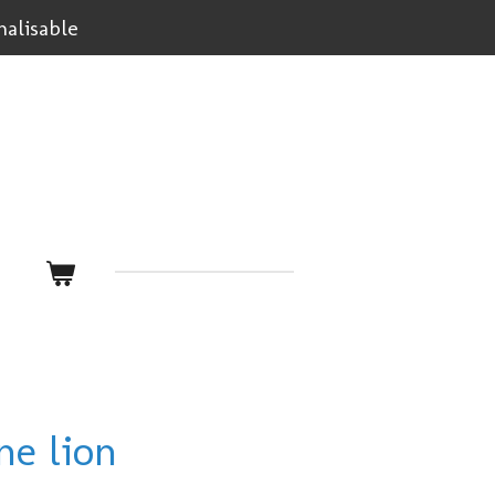
alisable
ne lion